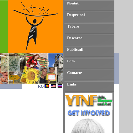
Noutati
Despre noi
Tabere
Descarca
Publicatii
Foto
Contacte
Links
RO