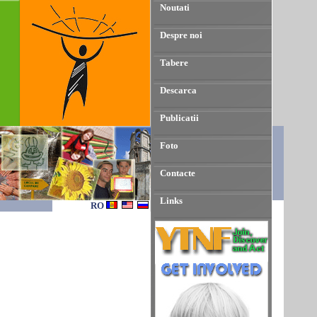
Noutati
Despre noi
Tabere
Descarca
Publicatii
Foto
Contacte
Links
RO