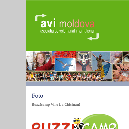
Foto
Buzz!camp Vine La Chisinau!