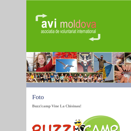
Foto
Buzz!camp Vine La Chisinau!