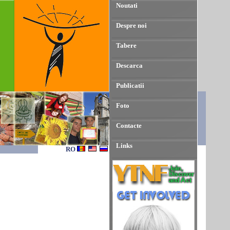
Noutati
Despre noi
Tabere
Descarca
Publicatii
Foto
Contacte
Links
RO