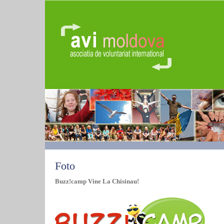
Foto
Buzz!camp Vine La Chisinau!