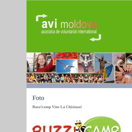
Foto
Buzz!camp Vine La Chisinau!