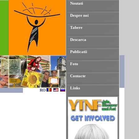
Noutati
Despre noi
Tabere
Descarca
Publicatii
Foto
Contacte
Links
RO