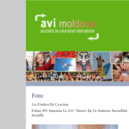
Foto
Un Zimbet De Craciun
Echipa AVI Impreuna Cu A.O. Viitorul Âşi Cu Sutinerea AsociaĂžiei 
SocialĂŁ