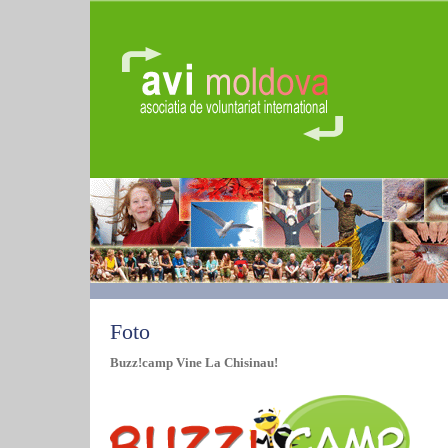
Foto
Buzz!camp Vine La Chisinau!