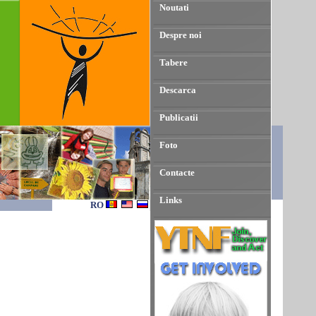
Noutati
Despre noi
Tabere
Descarca
Publicatii
Foto
Contacte
Links
RO