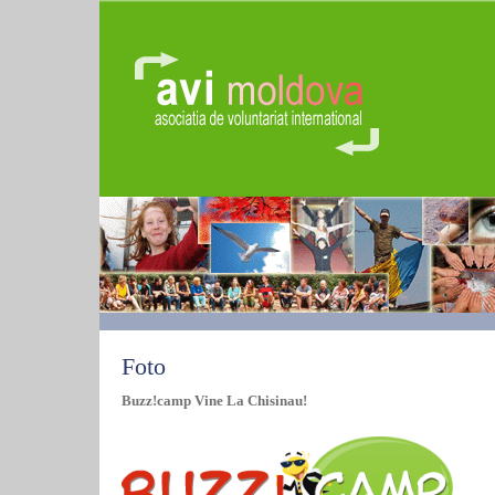
Foto
Buzz!camp Vine La Chisinau!