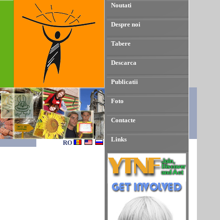
Noutati
Despre noi
Tabere
Descarca
Publicatii
Foto
Contacte
Links
RO