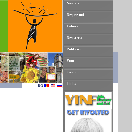
Noutati
Despre noi
Tabere
Descarca
Publicatii
Foto
Contacte
Links
RO