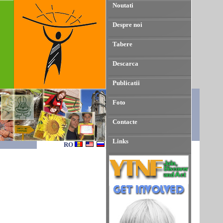
Noutati
Despre noi
Tabere
Descarca
Publicatii
Foto
Contacte
Links
RO