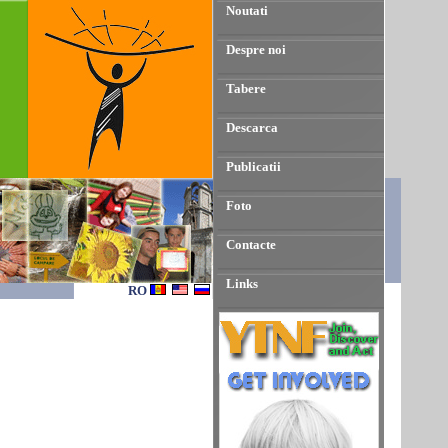
Noutati
Despre noi
Tabere
Descarca
Publicatii
Foto
Contacte
Links
RO