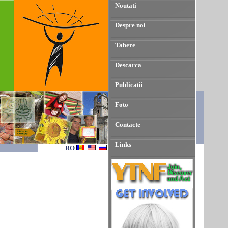
Noutati
Despre noi
Tabere
Descarca
Publicatii
Foto
Contacte
Links
RO