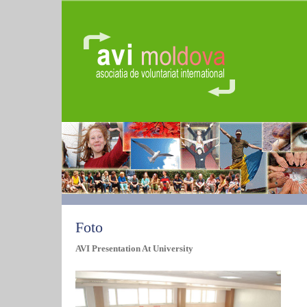
Foto
AVI Presentation At University