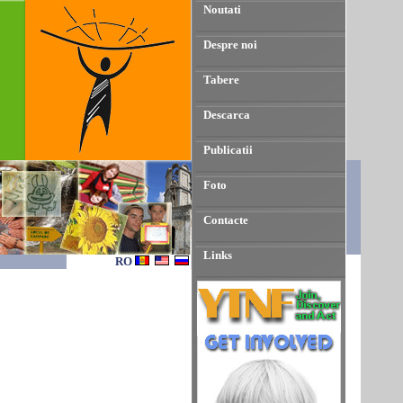
Noutati
Despre noi
Tabere
Descarca
Publicatii
Foto
Contacte
Links
RO