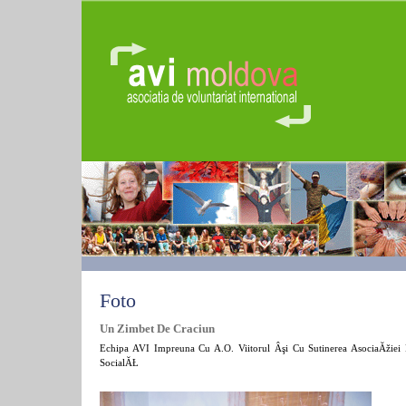
Foto
Un Zimbet De Craciun
Echipa AVI Impreuna Cu A.O. Viitorul Âşi Cu Sutinerea AsociaĂžiei 
SocialĂŁ