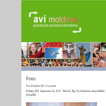
Foto
Un Zimbet De Craciun
Echipa AVI Impreuna Cu A.O. Viitorul Âşi Cu Sutinerea AsociaĂžiei 
SocialĂŁ