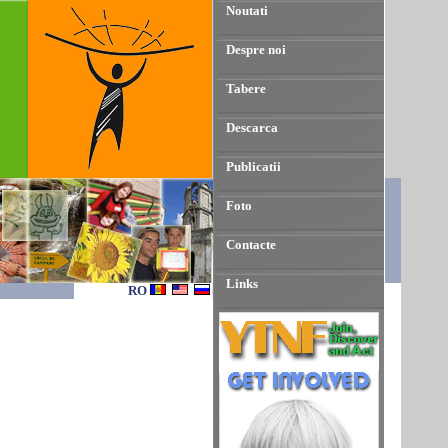
Noutati
Despre noi
Tabere
Descarca
Publicatii
Foto
Contacte
Links
RO