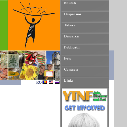
Noutati
Despre noi
Tabere
Descarca
Publicatii
Foto
Contacte
Links
RO