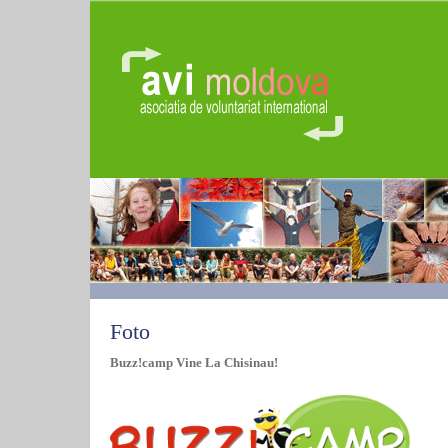
Foto
Buzz!camp Vine La Chisinau!