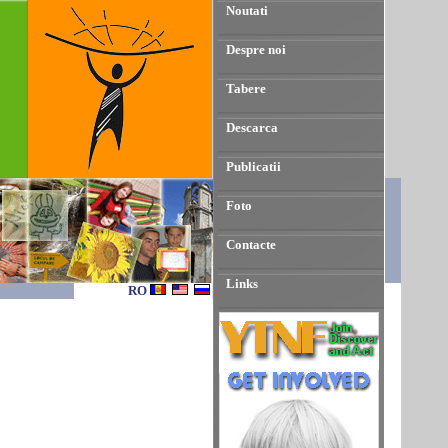
Noutati
Despre noi
Tabere
Descarca
Publicatii
Foto
Contacte
Links
RO