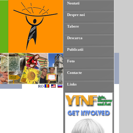
Noutati
Despre noi
Tabere
Descarca
Publicatii
Foto
Contacte
Links
RO